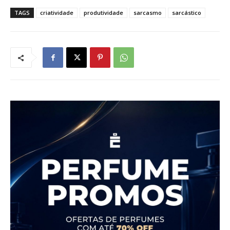
TAGS
criatividade
produtividade
sarcasmo
sarcástico