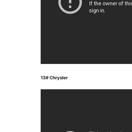
13#
Chrysler