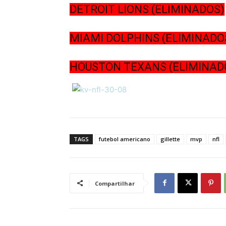
DETROIT LIONS
(ELIMINADOS)
MIAMI DOLPHINS
(ELIMINADO
HOUSTON TEXANS
(ELIMINAD
TAGS
futebol americano
gillette
mvp
nfl
Compartilhar