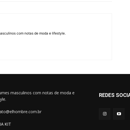
asculinos com notas de moda e lifestyle.
umes masculinos com notas de moda e
REDES SOCI
tyle.
ato@elhombre.com.br
A KIT