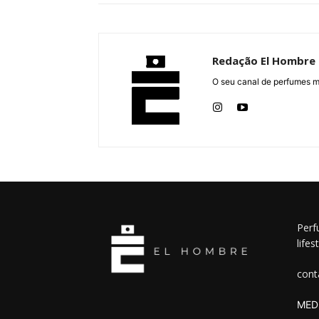
Redação El Hombre
O seu canal de perfumes m
Perf
lifes
cont
MEDI