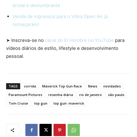
brutal e deslumbrante
Venda de ingressos para o Vibra Open Air já
começaram!
➤ Inscreva-se no
canal do El Hombre no YouTube
para
vídeos diários de estilo, lifestyle e desenvolvimento
pessoal.
TAGS
corrida
Maverick Top Gun Race
News
novidades
Paramount Pictures
resenha diária
rio de janeiro
são paulo
Tom Cruise
top gun
top gun: maverick