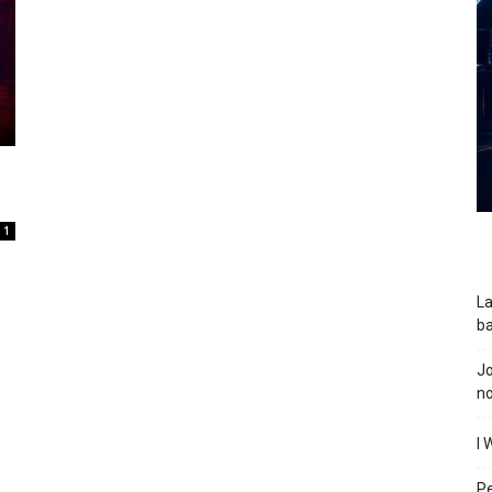
1
La
ba
J
n
I 
P