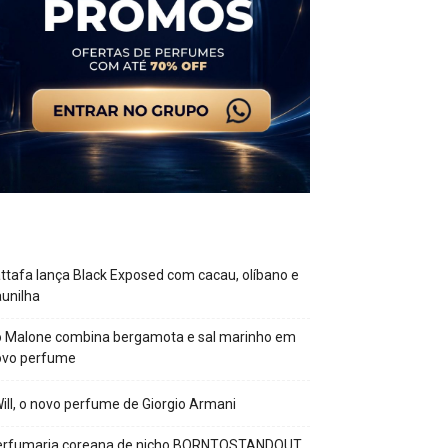
ttafa lança Black Exposed com cacau, olíbano e
unilha
o Malone combina bergamota e sal marinho em
ovo perfume
Will, o novo perfume de Giorgio Armani
erfumaria coreana de nicho BORNTOSTANDOUT