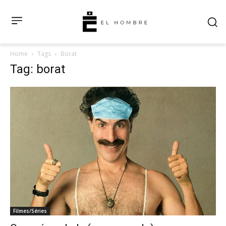
Home
Tags
Borat
Tag: borat
Filmes/Séries