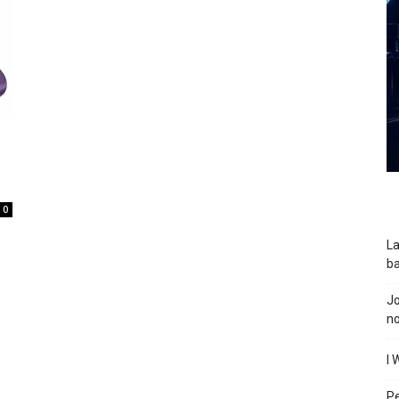
0
La
ba
J
n
I 
P