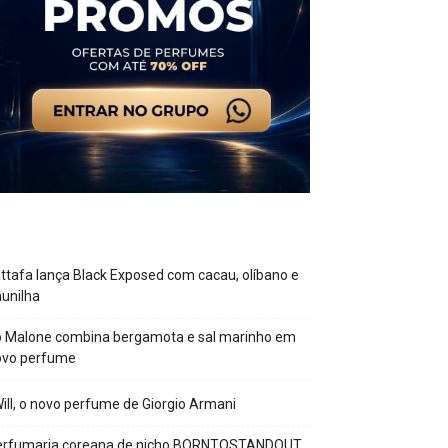
ttafa lança Black Exposed com cacau, olíbano e
unilha
o Malone combina bergamota e sal marinho em
ovo perfume
Will, o novo perfume de Giorgio Armani
erfumaria coreana de nicho BORNTOSTANDOUT