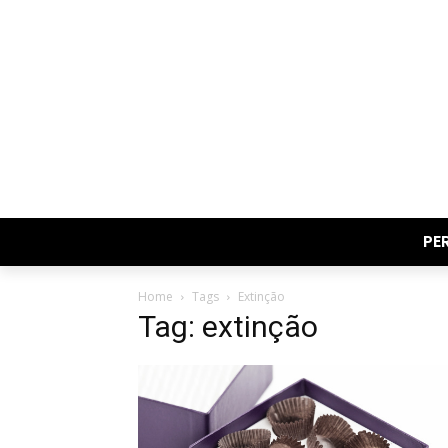
PE
Home
Tags
Extinção
Tag: extinção