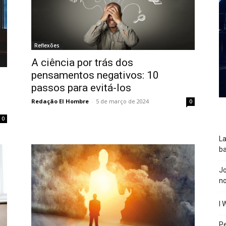
Reflexões
A ciência por trás dos
pensamentos negativos: 10
passos para evitá-los
Redação El Hombre
-
5 de março de 2024
0
0
La
ba
J
n
I 
P