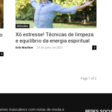
Atitudes
Xô estresse! Técnicas de limpeza
mo
e equilíbrio da energia espiritual
r
Erik Wallker
-
24 de julho de 2023
0
0
Page 1 of 2
umes masculinos com notas de moda e
REDES SOCI