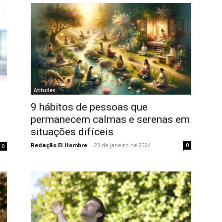
Atitudes
9 hábitos de pessoas que
m
permanecem calmas e serenas em
situações difíceis
Redação El Hombre
-
23 de janeiro de 2024
0
0