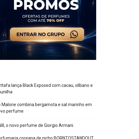
ttafa lança Black Exposed com cacau, olíbano e
unilha
o Malone combina bergamota e sal marinho em
ovo perfume
Will, o novo perfume de Giorgio Armani
erfumaria coreana de nicho BORNTOSTANDOUT