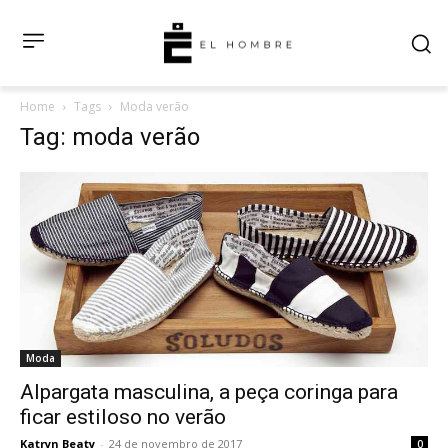
Home
Tags
Moda verão
Tag: moda verão
Moda
Alpargata masculina, a peça coringa para
ficar estiloso no verão
Katryn Beaty
-
24 de novembro de 2017
0