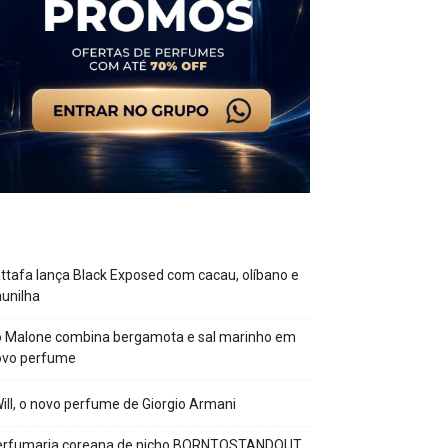
ttafa lança Black Exposed com cacau, olíbano e
unilha
o Malone combina bergamota e sal marinho em
ovo perfume
Will, o novo perfume de Giorgio Armani
erfumaria coreana de nicho BORNTOSTANDOUT