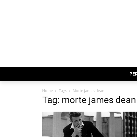
PE
Home
Tags
Morte james dean
Tag: morte james dean