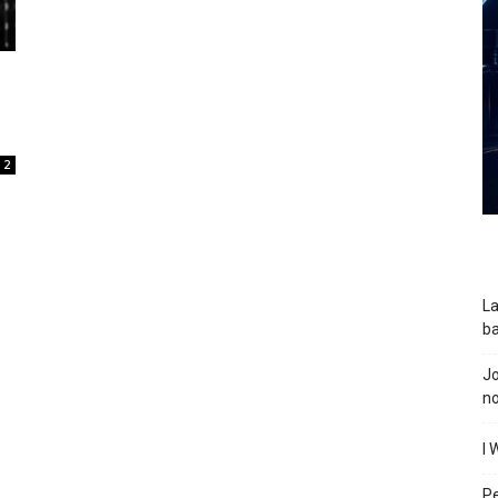
m
2
La
ba
J
n
I 
P