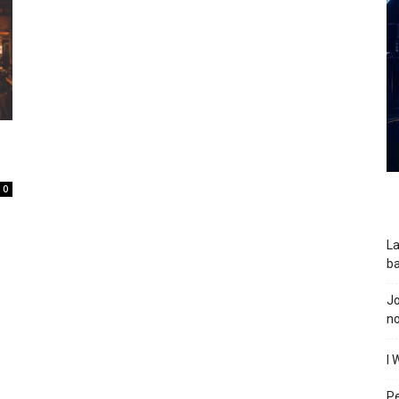
0
La
ba
J
n
I 
P