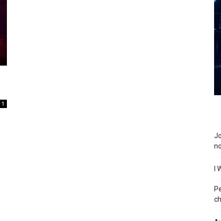
1
J
n
I 
P
ch