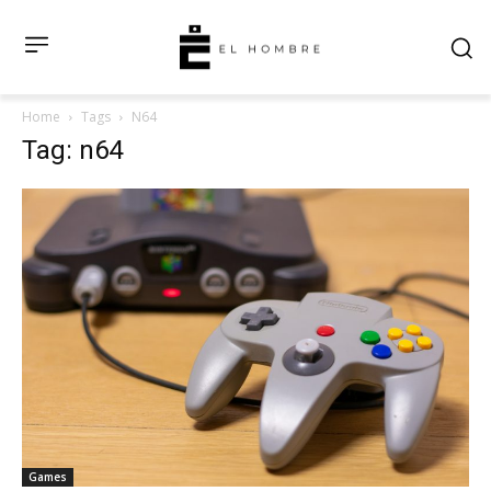
Home
Tags
N64
Tag: n64
Games