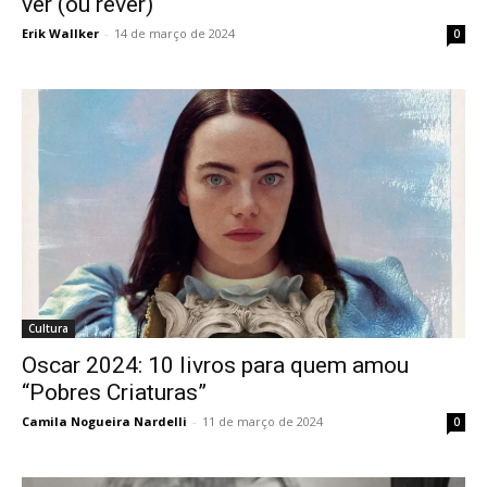
ver (ou rever)
Erik Wallker
-
14 de março de 2024
0
Cultura
Oscar 2024: 10 livros para quem amou
“Pobres Criaturas”
Camila Nogueira Nardelli
-
11 de março de 2024
0