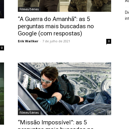
A
Filmes/Séries
Di
“A Guerra do Amanhã”: as 5
in
perguntas mais buscadas no
Google (com respostas)
Erik Wallker
-
7 de julho de 2021
0
0
Filmes/Séries
“Missão Impossível”: as 5