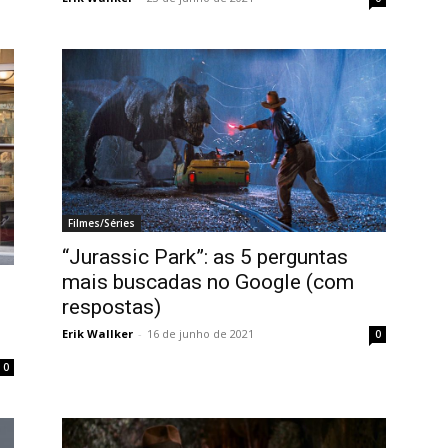
Filmes/Séries
“Jurassic Park”: as 5 perguntas
mais buscadas no Google (com
respostas)
Erik Wallker
-
16 de junho de 2021
0
0