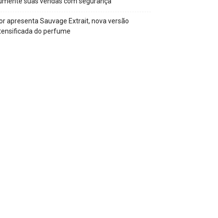
umente suas vendas com segurança
or apresenta Sauvage Extrait, nova versão
tensificada do perfume