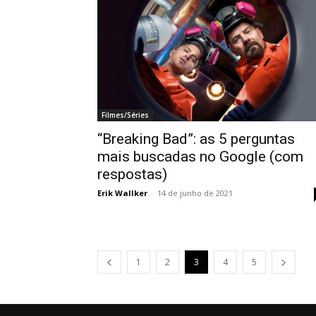
Filmes/Séries
“Breaking Bad”: as 5 perguntas
mais buscadas no Google (com
respostas)
Erik Wallker
-
14 de junho de 2021
1
2
3
4
5