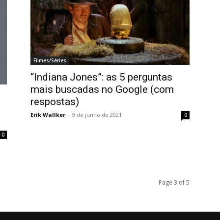
Filmes/Séries
“Indiana Jones”: as 5 perguntas
mais buscadas no Google (com
respostas)
Erik Wallker
-
9 de junho de 2021
0
0
Page 3 of 5