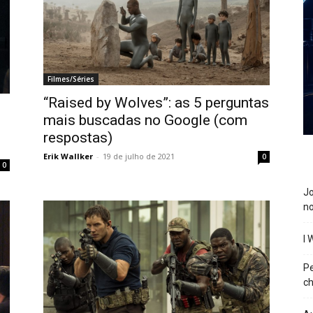
Filmes/Séries
“Raised by Wolves”: as 5 perguntas
mais buscadas no Google (com
respostas)
Erik Wallker
-
19 de julho de 2021
0
0
J
n
I 
P
ch