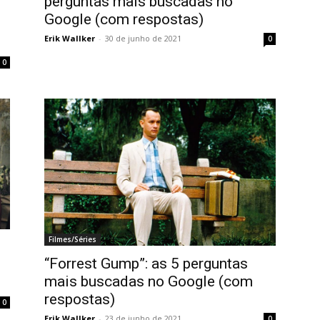
perguntas mais buscadas no
Google (com respostas)
Erik Wallker
-
30 de junho de 2021
0
0
Filmes/Séries
“Forrest Gump”: as 5 perguntas
mais buscadas no Google (com
respostas)
0
Erik Wallker
-
23 de junho de 2021
0