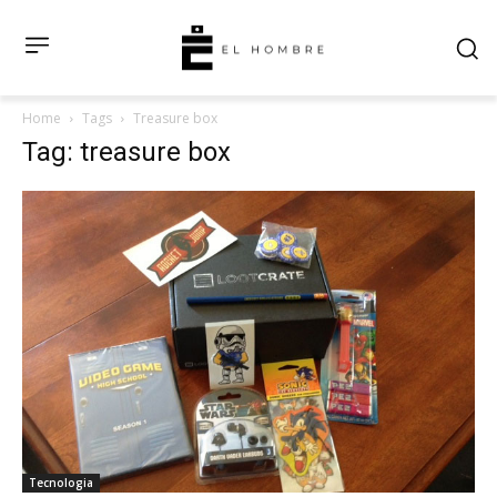
Home
Tags
Treasure box
Tag: treasure box
Tecnologia