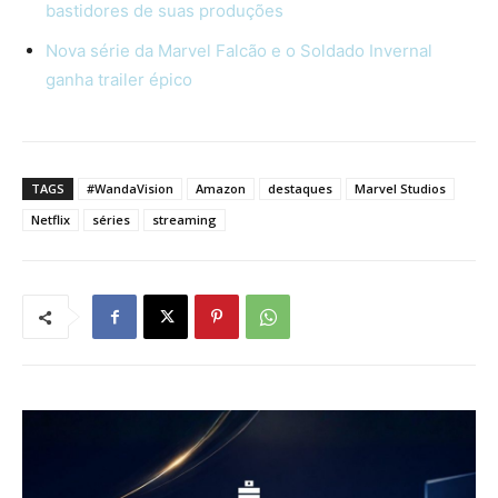
bastidores de suas produções
Nova série da Marvel Falcão e o Soldado Invernal
ganha trailer épico
TAGS
#WandaVision
Amazon
destaques
Marvel Studios
Netflix
séries
streaming