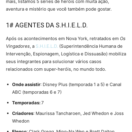
mais, listamos 5 séries de heróis com muita ação,
aventura e mistério que você também pode gostar.
1# AGENTES DA S.H.I.E.L.D.
Após os acontecimentos em Nova York, retratados em
Os
Vingadores
, a
S.H.I.E.L.D
.
(Superintendência Humana de
Intervenção, Espionagem, Logística e Dissuasão) mobiliza
seus integrantes para solucionar vários casos
relacionados com super-heróis, no mundo todo.
Onde assistir
: Disney Plus (temporada 1 a 5) e Canal
ABC (temporadas 6 e 7)
Temporadas:
7
Criadores
: Maurissa Tancharoen, Jed Whedon e Joss
Whedon
Elenco
: Clark Gregg, Ming-Na Wen e Brett Dalton