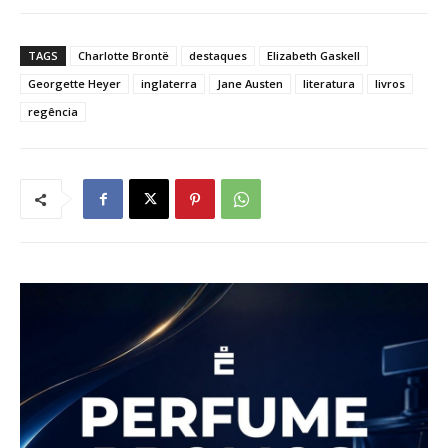
TAGS
Charlotte Brontë
destaques
Elizabeth Gaskell
Georgette Heyer
inglaterra
Jane Austen
literatura
livros
regência