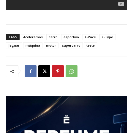
TAGS
Aceleramos
carro
esportivo
F-Pace
F-Type
Jaguar
máquina
motor
supercarro
teste