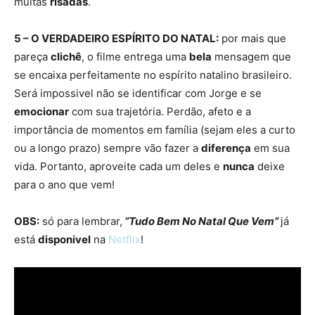
muitas
risadas
.
5 – O VERDADEIRO ESPÍRITO DO NATAL:
por mais que
pareça
clichê
, o filme entrega uma
bela
mensagem que
se encaixa perfeitamente no espírito natalino brasileiro.
Será impossivel não se identificar com Jorge e se
emocionar
com sua trajetória. Perdão, afeto e a
importância de momentos em família (sejam eles a curto
ou a longo prazo) sempre vão fazer a
diferença
em sua
vida. Portanto, aproveite cada um deles e
nunca
deixe
para o ano que vem!
OBS:
só para lembrar,
“Tudo Bem No Natal Que Vem”
já
está
disponivel
na
Netflix
!