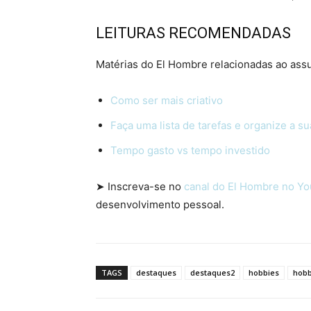
LEITURAS RECOMENDADAS
Matérias do El Hombre relacionadas ao ass
Como ser mais criativo
Faça uma lista de tarefas e organize a su
Tempo gasto vs tempo investido
➤ Inscreva-se no
canal do El Hombre no Y
desenvolvimento pessoal.
TAGS
destaques
destaques2
hobbies
hob