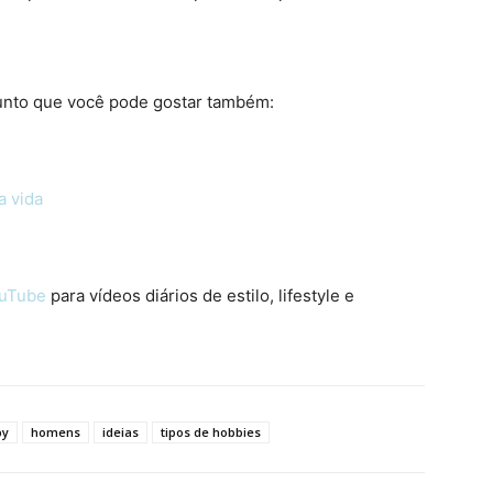
unto que você pode gostar também:
a vida
ouTube
para vídeos diários de estilo, lifestyle e
by
homens
ideias
tipos de hobbies