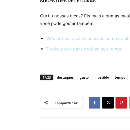
SUGESTÕES DE LEITURAS
Curtiu nossas dicas? Eis mais algumas maté
você pode gostar também:
Vida profissional vs pessoal: como equili
7 coisas que mais roubam seu tempo
TAGS
destaques
gasto
investido
tempo
Compartilhar