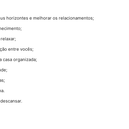
seus horizontes e melhorar os relacionamentos;
nhecimento;
 relaxar;
gação entre vocês;
a casa organizada;
úde;
as;
na.
e descansar.