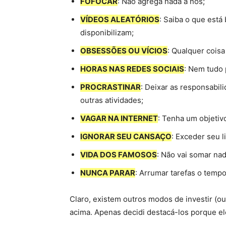
FOFOCAR
: Não agrega nada a nós;
VÍDEOS ALEATÓRIOS
: Saiba o que está
disponibilizam;
OBSESSÕES OU VÍCIOS
: Qualquer coisa
HORAS NAS REDES SOCIAIS
: Nem tudo 
PROCRASTINAR
: Deixar as responsabi
outras atividades;
VAGAR NA INTERNET
: Tenha um objetivo
IGNORAR SEU CANSAÇO
: Exceder seu 
VIDA DOS FAMOSOS
: Não vai somar nad
NUNCA PARAR
: Arrumar tarefas o temp
Claro, existem outros modos de investir (o
acima. Apenas decidi destacá-los porque e