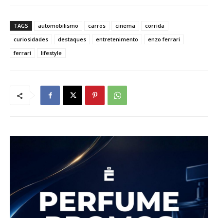
TAGS
automobilismo
carros
cinema
corrida
curiosidades
destaques
entretenimento
enzo ferrari
ferrari
lifestyle