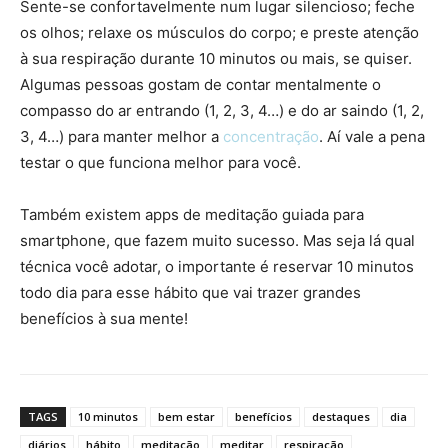
Sente-se confortavelmente num lugar silencioso; feche
os olhos; relaxe os músculos do corpo; e preste atenção
à sua respiração durante 10 minutos ou mais, se quiser.
Algumas pessoas gostam de contar mentalmente o
compasso do ar entrando (1, 2, 3, 4…) e do ar saindo (1, 2,
3, 4…) para manter melhor a
concentração
. Aí vale a pena
testar o que funciona melhor para você.
Também existem apps de meditação guiada para
smartphone, que fazem muito sucesso. Mas seja lá qual
técnica você adotar, o importante é reservar 10 minutos
todo dia para esse hábito que vai trazer grandes
benefícios à sua mente!
TAGS
10 minutos
bem estar
benefícios
destaques
dia
diários
hábito
meditação
meditar
respiração