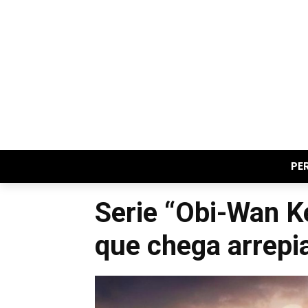
PE
Serie “Obi-Wan Ke
que chega arrepia