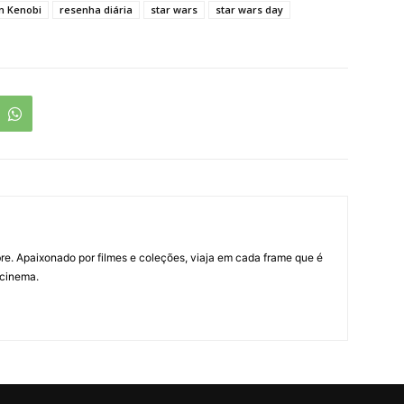
n Kenobi
resenha diária
star wars
star wars day
re. Apaixonado por filmes e coleções, viaja em cada frame que é
 cinema.