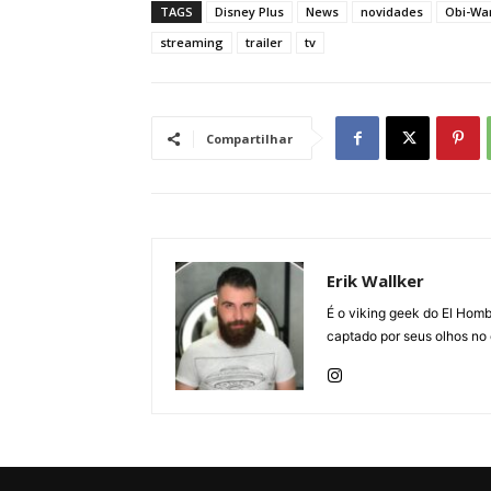
TAGS
Disney Plus
News
novidades
Obi-Wa
streaming
trailer
tv
Compartilhar
Erik Wallker
É o viking geek do El Homb
captado por seus olhos no