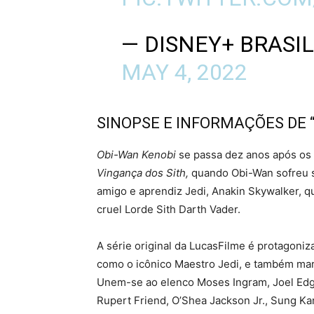
— DISNEY+ BRASI
MAY 4, 2022
SINOPSE E INFORMAÇÕES DE 
Obi-Wan Kenobi
se passa dez anos após os
Vingança dos Sith,
quando Obi-Wan sofreu su
amigo e aprendiz Jedi, Anakin Skywalker, q
cruel Lorde Sith Darth Vader.
A série original da LucasFilme é protagoni
como o icônico Maestro Jedi, e também mar
Unem-se ao elenco Moses Ingram, Joel Edger
Rupert Friend, O’Shea Jackson Jr., Sung Ka