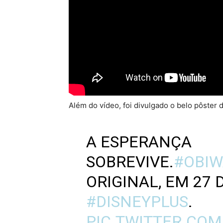
Além do vídeo, foi divulgado o belo pôster 
A ESPERANÇA
SOBREVIVE.
#OBIW
ORIGINAL, EM 27 
#DISNEYPLUS
.
PIC.TWITTER.CO