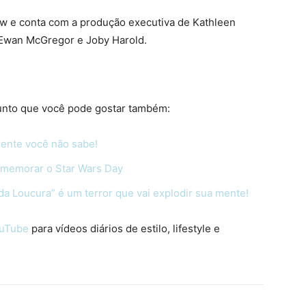
w e conta com a produção executiva de Kathleen
Ewan McGregor e Joby Harold.
unto que você pode gostar também:
mente você não sabe!
omemorar o Star Wars Day
 da Loucura” é um terror que vai explodir sua mente!
ouTube
para vídeos diários de estilo, lifestyle e