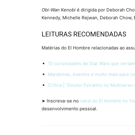
Obi-Wan Kenobi
é dirigida por Deborah Cho
Kennedy, Michelle Rejwan, Deborah Chow, 
LEITURAS RECOMENDADAS
Matérias do El Hombre relacionadas ao ass
15 curiosidades de Star Wars que certa
Maratonas, eventos e muito mais para c
Crítica | “Doutor Estranho no Multiverso
➤ Inscreva-se no
canal do El Hombre no Y
desenvolvimento pessoal.