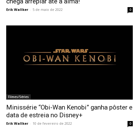
chega arrepiar até a alma!
Erik Wallker
-
5 de maio de 2022
0
Filmes/Séries
Minissérie “Obi-Wan Kenobi” ganha pôster e
data de estreia no Disney+
Erik Wallker
-
10 de fevereiro de 2022
0