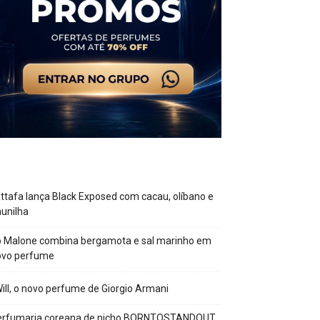
ttafa lança Black Exposed com cacau, olíbano e
unilha
o Malone combina bergamota e sal marinho em
ovo perfume
Will, o novo perfume de Giorgio Armani
erfumaria coreana de nicho BORNTOSTANDOUT