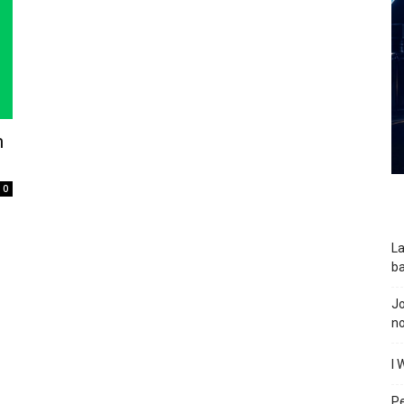
m
0
La
ba
J
n
I 
P