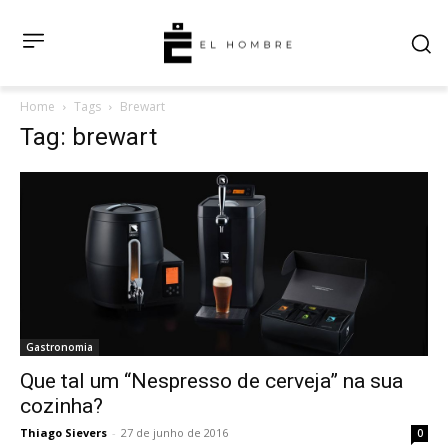
Home
Tags
Brewart
Tag: brewart
Gastronomia
Que tal um “Nespresso de cerveja” na sua
cozinha?
Thiago Sievers
-
27 de junho de 2016
0