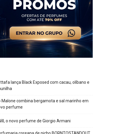
ttafa lança Black Exposed com cacau, olíbano e
unilha
o Malone combina bergamota e sal marinho em
ovo perfume
Will, o novo perfume de Giorgio Armani
erfumaria coreana de nicho BORNTOSTANDOUT