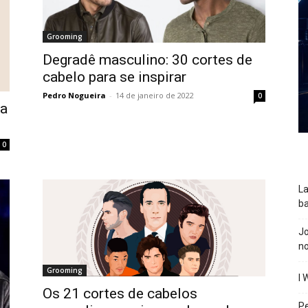
Grooming
Degradê masculino: 30 cortes de
cabelo para se inspirar
Pedro Nogueira
-
14 de janeiro de 2022
0
ça
0
La
ba
J
n
Grooming
I 
Os 21 cortes de cabelos
P