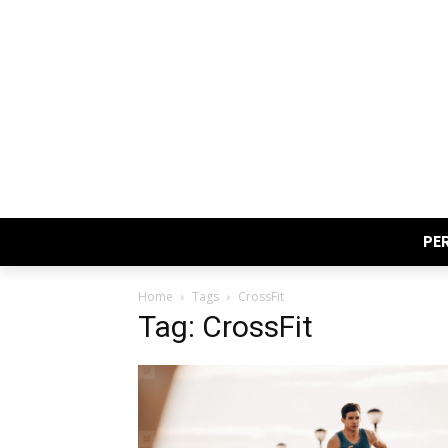
PE
Home
Tags
CrossFit
Tag: CrossFit