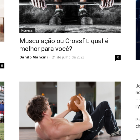
Fitness
Musculação ou Crossfit: qual é
melhor para você?
Danilo Mancini
-
21 de julho de 2023
0
0
J
n
I 
P
ch