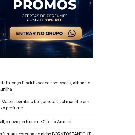
ttafa lança Black Exposed com cacau, olíbano e
unilha
o Malone combina bergamota e sal marinho em
ovo perfume
Will, o novo perfume de Giorgio Armani
erfumaria coreana de nicho BORNTOSTANDOUT