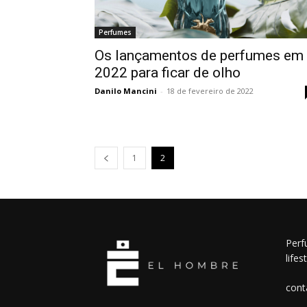
Perfumes
Os lançamentos de perfumes em
2022 para ficar de olho
Danilo Mancini
-
18 de fevereiro de 2022
1
2
Perf
lifes
cont