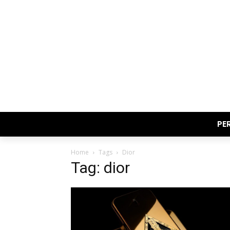
PE
Home
Tags
Dior
Tag: dior