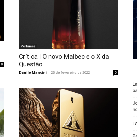
Perfumes
Crítica | O novo Malbec e o X da
Questão
0
Danilo Mancini
-
25 de fevereiro de 2022
0
La
ba
J
n
I 
P