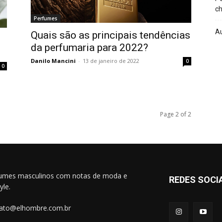
ch
Perfumes
A
Quais são as principais tendências
da perfumaria para 2022?
Danilo Mancini
-
13 de janeiro de 2022
0
0
Page 2 of 2
umes masculinos com notas de moda e
REDES SOCI
tyle.
ato@elhombre.com.br