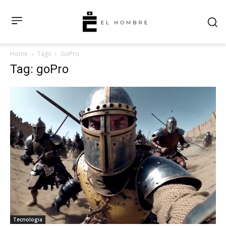
Home
Tags
GoPro
Tag: goPro
Tecnologia