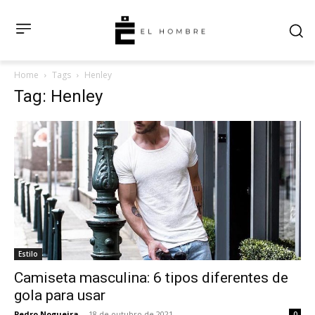
Home
Tags
Henley
Tag: Henley
Estilo
Camiseta masculina: 6 tipos diferentes de
gola para usar
Pedro Nogueira
-
18 de outubro de 2021
0