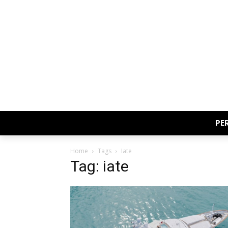
PE
Home
Tags
Iate
Tag: iate