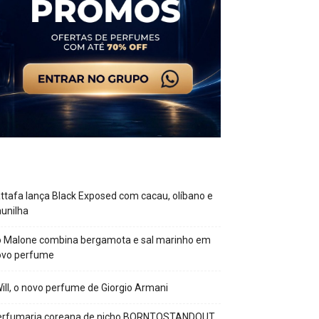
ttafa lança Black Exposed com cacau, olíbano e
unilha
o Malone combina bergamota e sal marinho em
ovo perfume
Will, o novo perfume de Giorgio Armani
erfumaria coreana de nicho BORNTOSTANDOUT