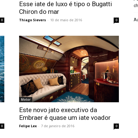
Esse iate de luxo é tipo o Bugatti
ch
Chiron do mar
A
Thiago Sievers
-
10 de maio de 2016
0
0
Motor
Este novo jato executivo da
Embraer é quase um iate voador
Felipe Lex
-
7 de janeiro de 2016
0
0