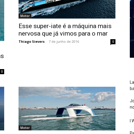
Motor
Esse super-iate é a máquina mais
nervosa que já vimos para o mar
Thiago Sievers
-
7 de junho de 2016
0
as
0
La
ba
J
n
I 
Motor
P