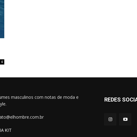
4
umes masculinos com notas de moda e
REDES SOCI
tyle.
ato@elhombre.com.br
A KIT