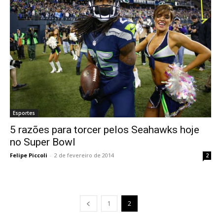
Esportes
5 razões para torcer pelos Seahawks hoje
no Super Bowl
Felipe Piccoli
-
2 de fevereiro de 2014
2
1
2