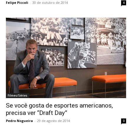
Felipe Piccoli
-
30 de outubro de 2014
4
Filmes/Séries
Se você gosta de esportes americanos,
precisa ver “Draft Day”
Pedro Nogueira
-
29 de agosto de 2014
0