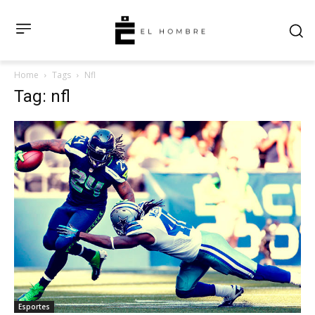
Home
Tags
Nfl
Tag: nfl
Esportes