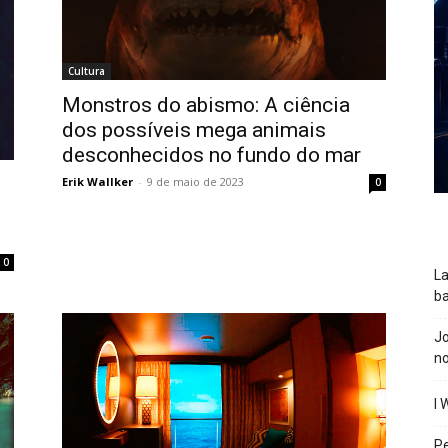
Cultura
Monstros do abismo: A ciência
dos possíveis mega animais
desconhecidos no fundo do mar
Erik Wallker
-
9 de maio de 2023
0
0
La
ba
J
n
I 
P