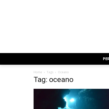
PE
Home
Tags
Oceano
Tag: oceano