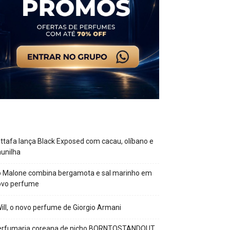
ttafa lança Black Exposed com cacau, olíbano e
unilha
o Malone combina bergamota e sal marinho em
ovo perfume
Will, o novo perfume de Giorgio Armani
erfumaria coreana de nicho BORNTOSTANDOUT