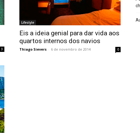
ch
A
Lifestyle
Eis a ideia genial para dar vida aos
quartos internos dos navios
Thiago Sievers
-
6 de novembro de 2014
3
0