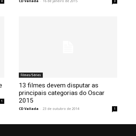
CD Vallada
-
16 de janeiro de 2015
0
3
Filmes/Séries
e
13 filmes devem disputar as
principais categorias do Oscar
2015
1
CD Vallada
-
23 de outubro de 2014
1