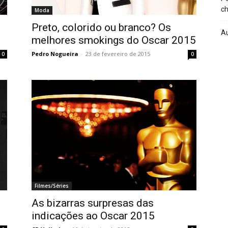
ch
Moda
Preto, colorido ou branco? Os
A
melhores smokings do Oscar 2015
Pedro Nogueira
-
23 de fevereiro de 2015
0
0
Filmes/Séries
As bizarras surpresas das
indicações ao Oscar 2015