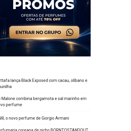
ttafa lança Black Exposed com cacau, olíbano e
unilha
o Malone combina bergamota e sal marinho em
ovo perfume
Will, o novo perfume de Giorgio Armani
erfumaria coreana de nicho BORNTOSTANDOUT