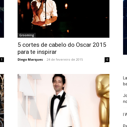
Grooming
5 cortes de cabelo do Oscar 2015
para te inspirar
Diego Marques
-
24 de fevereiro de 2015
1
0
La
ba
J
n
I 
P