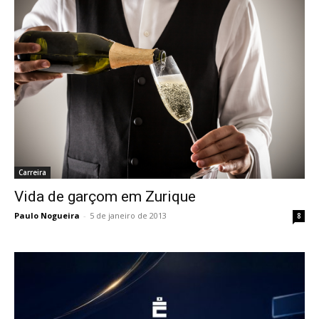
Carreira
Vida de garçom em Zurique
Paulo Nogueira
-
5 de janeiro de 2013
8