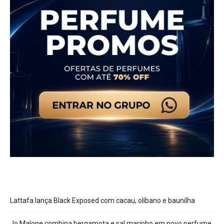
Lattafa lança Black Exposed com cacau, olíbano e baunilha
Jo Malone combina bergamota e sal marinho em novo perfume