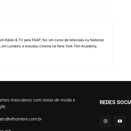
m Rádio & TV pela FAAP; fez um curso de televisão na National
l, em Londres; e estudou cinema na New York Film Academy.
umes masculinos com notas de moda e
REDES SOCI
tyle.
ato@elhombre.com.br