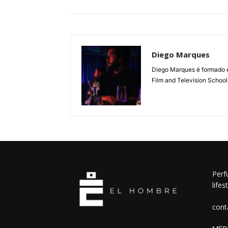
Diego Marques
Diego Marques é formado e
Film and Television Schoo
Perf
lifes
cont