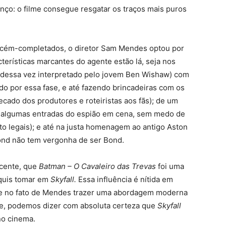
nço: o filme consegue resgatar os traços mais puros
recém-completados, o diretor Sam Mendes optou por
cterísticas marcantes do agente estão lá, seja nos
(dessa vez interpretado pelo jovem Ben Wishaw) com
do por essa fase, e até fazendo brincadeiras com os
cado dos produtores e roteiristas aos fãs); de um
do algumas entradas do espião em cena, sem medo de
to legais); e até na justa homenagem ao antigo Aston
Bond não tem vergonha de ser Bond.
cente, que
Batman – O Cavaleiro das Trevas
foi uma
 quis tomar em
Skyfall.
Essa influência é nítida em
nte no fato de Mendes trazer uma abordagem moderna
de, podemos dizer com absoluta certeza que
Skyfall
no cinema.