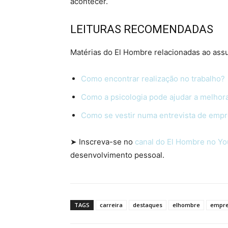
acontecer.
LEITURAS RECOMENDADAS
Matérias do El Hombre relacionadas ao ass
Como encontrar realização no trabalho?
Como a psicologia pode ajudar a melhora
Como se vestir numa entrevista de emp
➤ Inscreva-se no
canal do El Hombre no Y
desenvolvimento pessoal.
TAGS
carreira
destaques
elhombre
empr