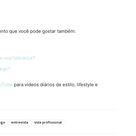
unto que você pode gostar também:
r sua liderança?
rego?
ouTube
para vídeos diários de estilo, lifestyle e
ego
entrevista
vida profissional