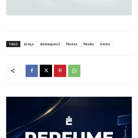
TAGS
braço
destaques2
fitness
flexão
treino