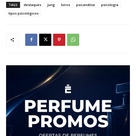
TAGS
destaques
jung
livros
psicanálise
psicologia
tipos psicológicos