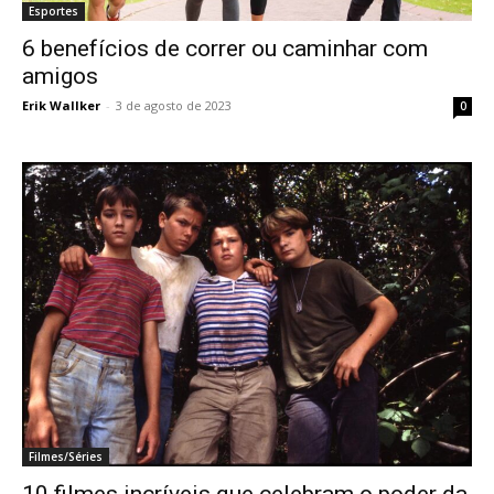
Esportes
6 benefícios de correr ou caminhar com
amigos
Erik Wallker
-
3 de agosto de 2023
0
Filmes/Séries
10 filmes incríveis que celebram o poder da