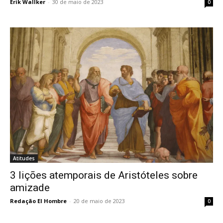
Erik Wallker
-
30 de maio de 2023
0
Atitudes
3 lições atemporais de Aristóteles sobre
amizade
Redação El Hombre
-
20 de maio de 2023
0