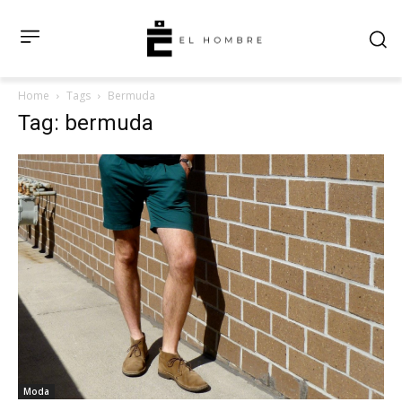
Home
Tags
Bermuda
Tag: bermuda
Moda