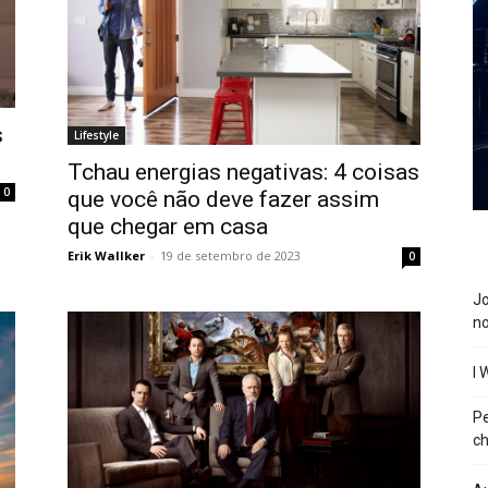
s
Lifestyle
Tchau energias negativas: 4 coisas
0
que você não deve fazer assim
que chegar em casa
Erik Wallker
-
19 de setembro de 2023
0
J
n
I 
P
ch