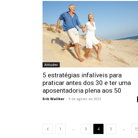
Atitudes
5 estratégias infalíveis para
praticar antes dos 30 e ter uma
aposentadoria plena aos 50
Erik Wallker
-
9 de agosto de 2023
...
...
1
3
4
5
1