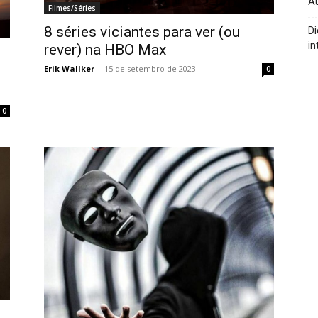
A
Filmes/Séries
8 séries viciantes para ver (ou
Di
in
rever) na HBO Max
Erik Wallker
-
15 de setembro de 2023
0
0