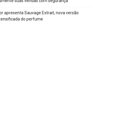
umente suas vendas com segurança
or apresenta Sauvage Extrait, nova versão
tensificada do perfume