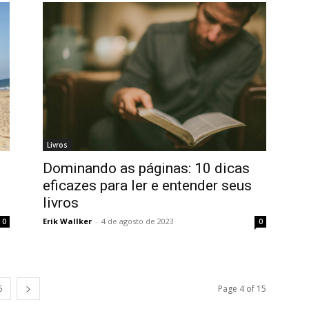
Livros
Dominando as páginas: 10 dicas
eficazes para ler e entender seus
livros
Erik Wallker
-
4 de agosto de 2023
0
0
5
Page 4 of 15