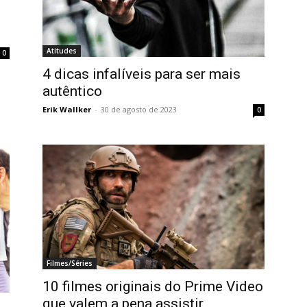
Atitudes
0
4 dicas infalíveis para ser mais
autêntico
Erik Wallker
-
30 de agosto de 2023
0
Filmes/Séries
10 filmes originais do Prime Video
que valem a pena assistir