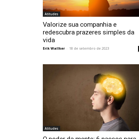
Atitudes
Valorize sua companhia e
redescubra prazeres simples da
vida
Erik Wallker
-
18 de setembro de 2023
Atitudes
O poder da mente: 6 passos para