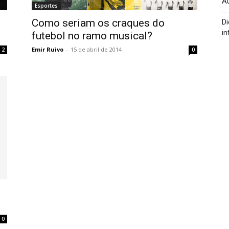
A
Esportes
Como seriam os craques do
Di
in
futebol no ramo musical?
Emir Ruivo
-
15 de abril de 2014
2
0
0