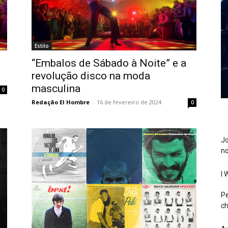
Estilo
“Embalos de Sábado à Noite” e a
revolução disco na moda
masculina
0
Redação El Hombre
-
16 de fevereiro de 2024
0
J
n
I 
P
ch