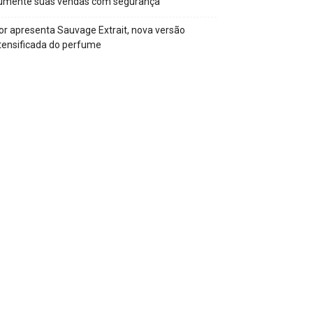
umente suas vendas com segurança
or apresenta Sauvage Extrait, nova versão
tensificada do perfume