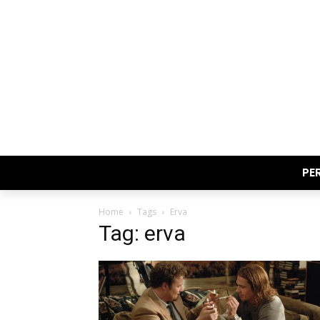
PE
Home
Tags
Erva
Tag: erva