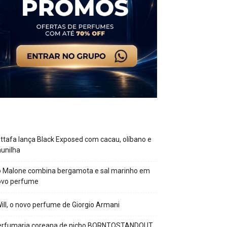
ttafa lança Black Exposed com cacau, olíbano e
unilha
o Malone combina bergamota e sal marinho em
ovo perfume
Will, o novo perfume de Giorgio Armani
erfumaria coreana de nicho BORNTOSTANDOUT