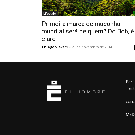
Lifestyle
Primeira marca de maconha
mundial será de quem? Do Bob, é
claro
Thiago Sievers
-
20 de novembro de 2014
Perf
lifes
cont
MEDI