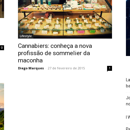
Lifestyle
Cannabiers: conheça a nova
0
profissão de sommelier da
maconha
Diego Marques
-
27 de fevereiro de 2015
1
La
ba
J
n
I 
P