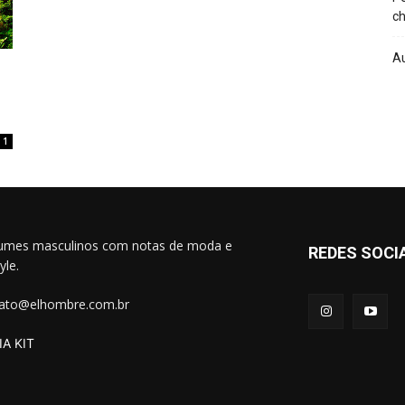
ch
A
1
umes masculinos com notas de moda e
REDES SOCI
tyle.
ato@elhombre.com.br
A KIT