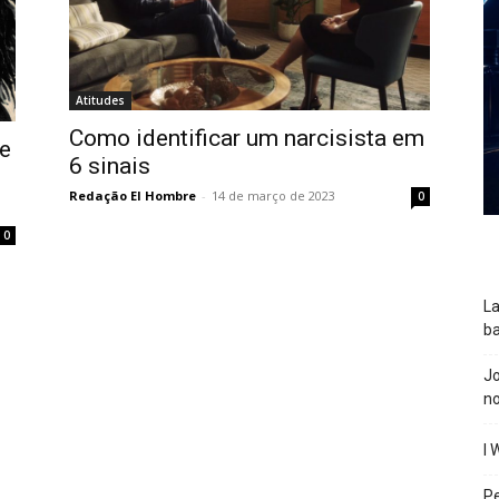
Atitudes
Como identificar um narcisista em
de
6 sinais
Redação El Hombre
-
14 de março de 2023
0
0
La
ba
J
n
I 
P