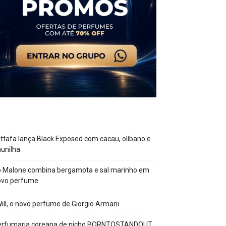
ttafa lança Black Exposed com cacau, olíbano e
unilha
o Malone combina bergamota e sal marinho em
ovo perfume
Will, o novo perfume de Giorgio Armani
erfumaria coreana de nicho BORNTOSTANDOUT