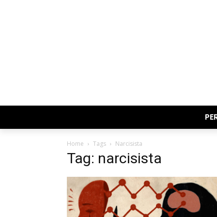
PE
Home
Tags
Narcisista
Tag: narcisista