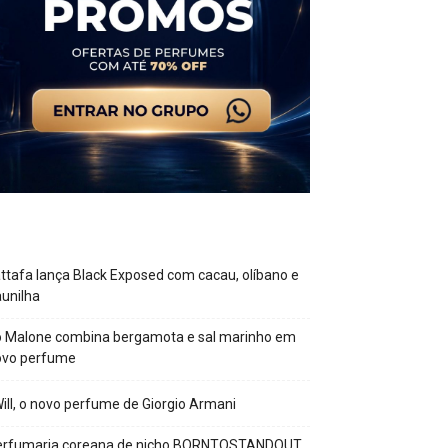
ttafa lança Black Exposed com cacau, olíbano e
unilha
o Malone combina bergamota e sal marinho em
ovo perfume
Will, o novo perfume de Giorgio Armani
erfumaria coreana de nicho BORNTOSTANDOUT