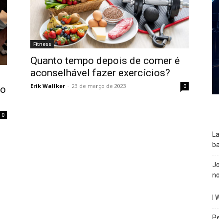
Fitness
Quanto tempo depois de comer é
aconselhável fazer exercícios?
Erik Wallker
-
23 de março de 2023
0
no
0
La
ba
J
n
I 
P